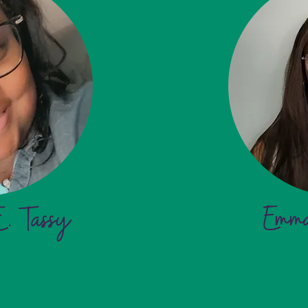
. Tassy
Emm
E. Tassy