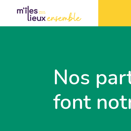
Nos par
font notr