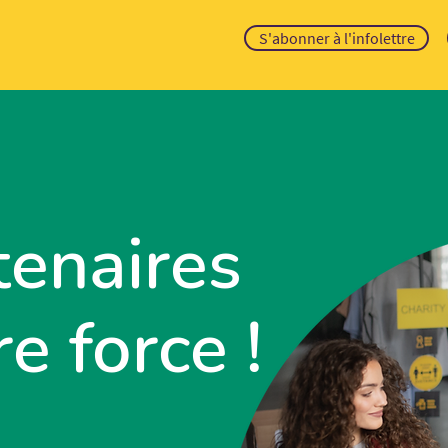
S'abonner à l'infolettre
tenaires
e force !