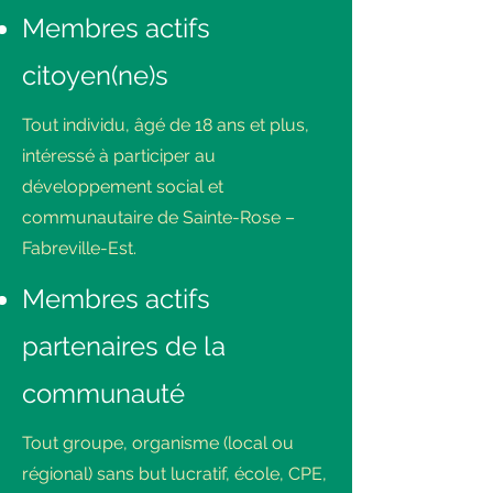
Membres actifs
citoyen(ne)s
Tout individu, âgé de 18 ans et plus,
intéressé à participer au
développement social et
communautaire de Sainte-Rose –
Fabreville-Est.
Membres actifs
partenaires de la
communauté
Tout groupe, organisme (local ou
régional) sans but lucratif, école, CPE,