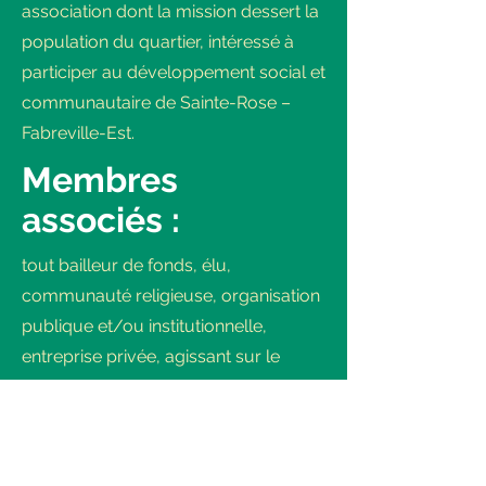
association dont la mission dessert la
population du quartier, intéressé à
participer au développement social et
communautaire de Sainte-Rose –
Fabreville-Est.
Membres
associés :
tout bailleur de fonds, élu,
communauté religieuse, organisation
publique et/ou institutionnelle,
entreprise privée, agissant sur le
territoire et ayant comme intérêt et
champs d’activité le développement
social et communautaire de Sainte-
Rose – Fabreville-Est.