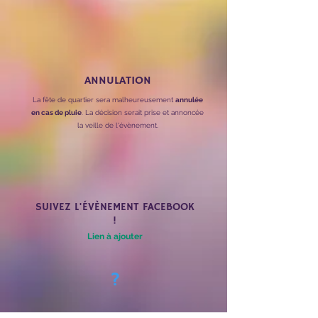
ANNULATION
La fête de quartier sera malheureusement
annulée
en cas de pluie
. La décision serait prise et annoncée
la veille de l'évènement.
SUIVEZ L'ÉVÈNEMENT FACEBOOK
!
Lien à ajouter
?