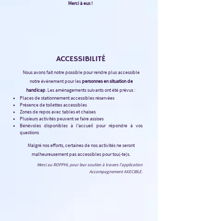
Merci à eux !
ACCESSIBILIT
É
Nous avons fait notre possible pour rendre plus accessible
notre évènement pour les
personnes en situation de
handicap
. Les aménagements suivants ont été prévus :
Places de stationnement accessibles réservées
Présence de toilettes accessibles
Zones de repos avec tables et chaises
Plusieurs activités peuvent se faire assises
Bénévoles disponibles à l'accueil pour répondre à vos
questions
Malgré nos efforts, certaines de nos activités ne seront
malheureusement pas accessibles pour tou(-te)s.
Merci au ROPPHL pour leur soutien à travers l'application
Accompagnement AXECIBLE.