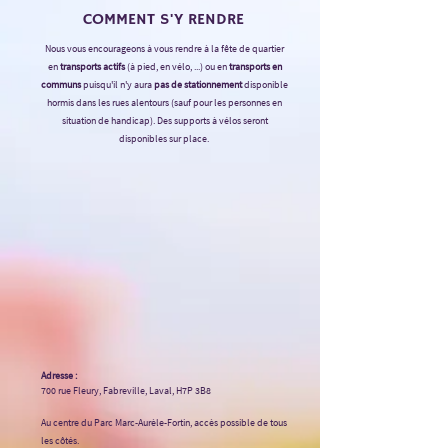
COMMENT S'Y RENDRE
Nous vous encourageons à vous rendre à la fête de quartier
en
transports actifs
(à pied, en vélo, ...) ou en
transports en
communs
puisqu'il n'y aura
pas de stationnement
disponible
hormis dans les rues alentours (sauf pour les personnes en
situation de handicap). Des supports à vélos seront
disponibles sur place.
Adresse :
700 rue Fleury, Fabreville, Laval, H7P 3B8
Au centre du Parc Marc-Aurèle-Fortin, accès possible de tous
les côtés.