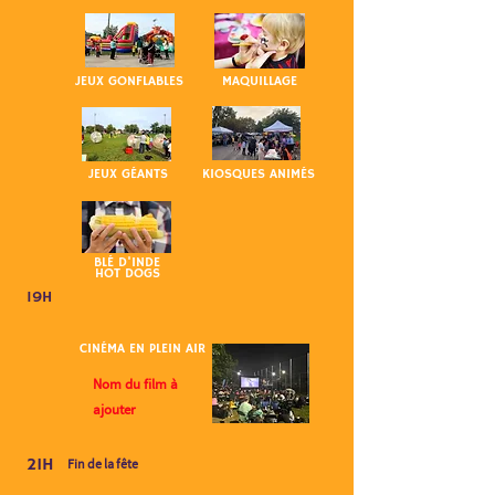
JEUX GONFLABLES
MAQUILLAGE
JEUX GÉANTS
KIOSQUES ANIMÉS
BLÉ D'INDE
HOT DOGS
19H
CINÉMA EN PLEIN AIR
Nom du film à
ajouter
21H
Fin de la fête