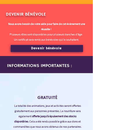
DEVENIR B
É
N
É
VOLE
Nous avons besoin de votre aide pour faire de cet évènement une
réussite !
Plusieurs rôles sont disponibles pour plusieurs tranches d'âge.
Un certificat sera remis aux bénévoles qui le souhaitent.
Devenir bénévole
INFORMATIONS IMPORTANTES :
GRATUIT
É
La totalité des animations, jeux et activités seront offertes
gratuitement aux personnes présentes. La nourriture sera
également
offerte jusqu'à épuisement des stocks
disponibles
. Cela a été rendu possible grâce aux dons et
commandites que nous avons obtenus de nos partenaires.