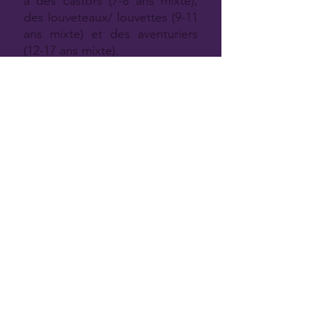
a des castors (7-8 ans mixte),
des louveteaux/ louvettes (9-11
ans mixte) et des aventuriers
(12-17 ans mixte).
Retour au menu principal
Adresse
725, Montée Montrougeau, Laval (QC) H7P 3M1
Courriel
info@mileslieuxensemble.org
Téléphone
(514) 659 - 0333