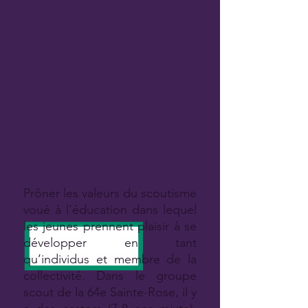
Prôner les valeurs du scoutisme
voué à l’éducation dans lequel
les jeunes prennent plaisir à se
développer en tant
qu’individus et membre de la
collectivité. Dans le groupe
scout de la 64e Sainte-Rose, il y