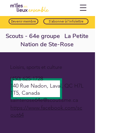
Devenir membre
S'abonner à l'infolettre
Scouts - 64e groupe La Petite
Nation de Ste-Rose
Loisirs, sports et culture
(450) 625-1728
140 Rue Nadon, Laval, QC H7L
1T5, Canada
sainterose64e@scoutisme.ca
https://www.facebook.com/sc
out64